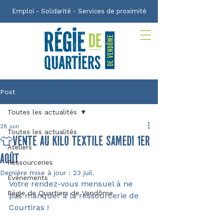
Emploi - Solidarité - Services de proximité
Post
Toutes les actualités
28 juin
Toutes les actualités
👕vente au kilo textile samedi 1ER
Ateliers
AOÛT
Ressourceries
Dernière mise à jour :
23 juil.
Événements
Votre rendez-vous mensuel à ne 
Régie de Quartiers de Vendôme
pas manquer à la ressourcerie de 
Courtiras !