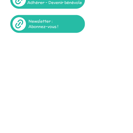
Adhérer - Devenir bénévole
Newsletter :
Abonnez-vous !
Nos bureaux
52-54 Rue de Courtiras
41100 Vendôme
Du lundi au jeudi : de 8h00 à 12h00 et
de 13h30 à 17h30
Le vendredi : de 8h00 à 12h00 et de
13h30 à 16h30
Ressourcerie Courtiras
Recyclerie & Zone de dons
52-54 Rue de Courtiras
41100 Vendôme
Lundi de 14h00 à 18h00