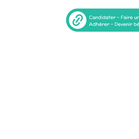
Candidater - Faire u
Adhérer - Devenir b
contact@rvendomois.f
r
sourcerie du centre ville
54 Rue du Change
00 Vendôme
Mercredi au Vendredi de 10h00 à 12h30
e 14h00 à 19h00