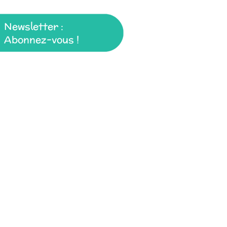
Newsletter :
Abonnez-vous !
52-54 Rue de Courtiras
41100 Vendôme
Nos bureaux
52-54 Rue de Courtiras
41100 Vendôme
Du lundi au jeudi : de 8h00 à 12h00 et 
13h30 à 17h30
Le vendredi : de 8h00 à 12h00 et de 1