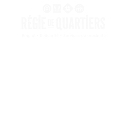
Tél.: 02 54 77 44
65
Ressourcerie Courtiras
Res
Recyclerie & Zone de dons
52-
52-54 Rue de Courtiras
411
de
41100 Vendôme
Du 
3h30
Lundi de 14h00 à 18h00
& d