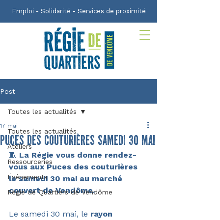
Emploi - Solidarité - Services de proximité
Post
Toutes les actualités
17 mai
Toutes les actualités
puces des couturières samedi 30 mai
Ateliers
🧵 
La Régie vous donne rendez-
Ressourceries
vous aux Puces des couturières 
Événements
le samedi 30 mai au marché 
couvert de Vendôme.
Régie de Quartiers de Vendôme
Le samedi 30 mai, le
 rayon 